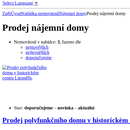
Select Language
▼
Zpět
Úvod
Nabídka nemovitostí
Nájemní domy
Prodej nájemní domy
Prodej nájemní domy
Nemovitostí v nabídce:
3
, řazeno dle
nejnovějších
nejlevnějších
doporučujeme
Stav:
doporučujeme
–
novinka
–
aktuální
Prodej polyfunkčního domu v historickém 