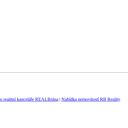
ro realitní kanceláře REALBrána
|
Nabídka nemovitostí RB Reality