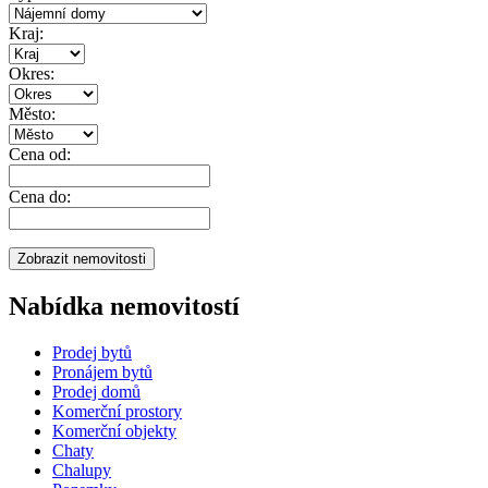
Kraj:
Okres:
Město:
Cena od:
Cena do:
Nabídka nemovitostí
Prodej bytů
Pronájem bytů
Prodej domů
Komerční prostory
Komerční objekty
Chaty
Chalupy