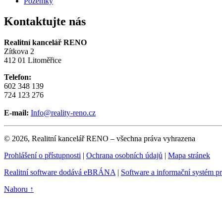
Pozemky
Kontaktujte nás
Realitní kancelář RENO
Zítkova 2
412 01 Litoměřice
Telefon:
602 348 139
724 123 276
E-mail:
Info@reality-reno.cz
© 2026, Realitní kancelář RENO – všechna práva vyhrazena
Prohlášení o přístupnosti
|
Ochrana osobních údajů
|
Mapa stránek
Realitní software dodává eBRÁNA
|
Software a informační systém p
Nahoru ↑