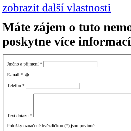
zobrazit další vlastnosti
Máte zájem o tuto nem
poskytne více informací
Jméno a příjmení
*
E-mail
*
Telefon
*
Text dotazu
*
Položky označené hvězdičkou (
*
) jsou povinné.