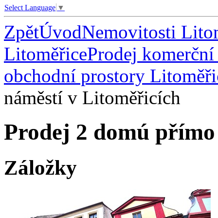
Select Language
▼
Zpět
Úvod
Nemovitosti Lito
Litoměřice
Prodej komerční 
obchodní prostory Litoměři
náměstí v Litoměřicích
Prodej 2 domú přímo 
Záložky