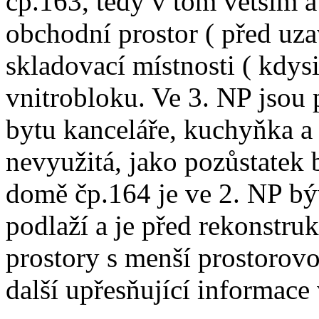
čp.163, tedy v tom větším a
obchodní prostor ( před uza
skladovací místnosti ( kdys
vnitrobloku. Ve 3. NP jsou 
bytu kanceláře, kuchyňka a 
nevyužitá, jako pozůstatek
domě čp.164 je ve 2. NP býv
podlaží a je před rekonstr
prostory s menší prostorovo
další upřesňující informac