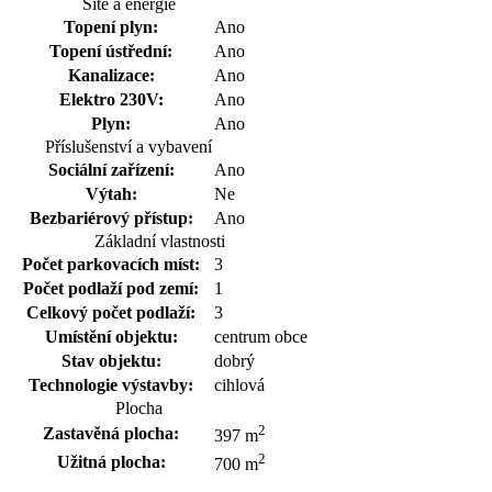
Sítě a energie
Topení plyn:
Ano
Topení ústřední:
Ano
Kanalizace:
Ano
Elektro 230V:
Ano
Plyn:
Ano
Příslušenství a vybavení
Sociální zařízení:
Ano
Výtah:
Ne
Bezbariérový přístup:
Ano
Základní vlastnosti
Počet parkovacích míst:
3
Počet podlaží pod zemí:
1
Celkový počet podlaží:
3
Umístění objektu:
centrum obce
Stav objektu:
dobrý
Technologie výstavby:
cihlová
Plocha
2
Zastavěná plocha:
397 m
2
Užitná plocha:
700 m