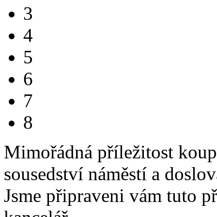
3
4
5
6
7
8
Mimořádná příležitost koup
sousedství náměstí a doslova
Jsme připraveni vám tuto pří