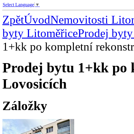
Select Language
▼
Zpět
Úvod
Nemovitosti Lito
byty Litoměřice
Prodej byty
1+kk po kompletní rekonstr
Prodej bytu 1+kk po 
Lovosicích
Záložky