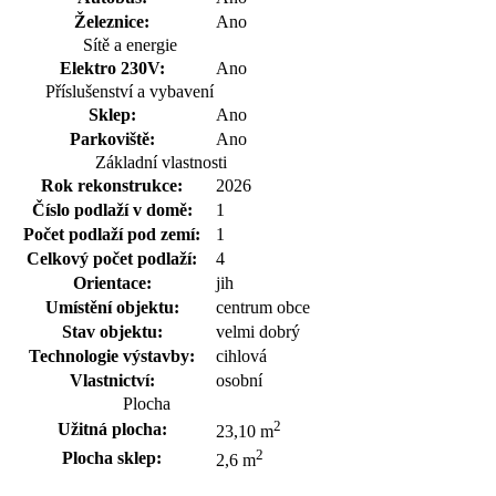
Železnice:
Ano
Sítě a energie
Elektro 230V:
Ano
Příslušenství a vybavení
Sklep:
Ano
Parkoviště:
Ano
Základní vlastnosti
Rok rekonstrukce:
2026
Číslo podlaží v domě:
1
Počet podlaží pod zemí:
1
Celkový počet podlaží:
4
Orientace:
jih
Umístění objektu:
centrum obce
Stav objektu:
velmi dobrý
Technologie výstavby:
cihlová
Vlastnictví:
osobní
Plocha
2
Užitná plocha:
23,10 m
2
Plocha sklep:
2,6 m