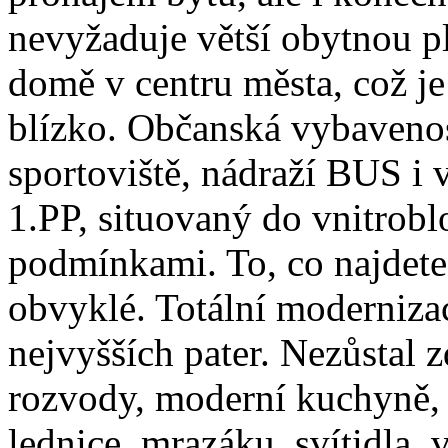
nevyžaduje větší obytnou p
domě v centru města, což je
blízko. Občanská vybavenos
sportoviště, nádraží BUS i 
1.PP, situovaný do vnitrob
podmínkami. To, co najdete
obvyklé. Totální modernizac
nejvyšších pater. Nezůstal
rozvody, moderní kuchyně, 
lednice, mrazáku, svítidla, 