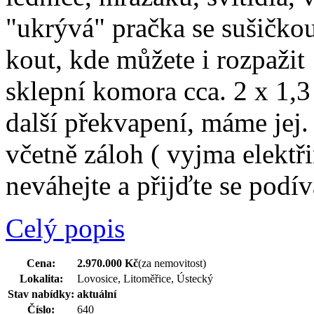
"ukrývá" pračka se sušičk
kout, kde můžete i rozpažit 
sklepní komora cca. 2 x 1,3
další překvapení, máme jej
včetně záloh ( vyjma elektř
neváhejte a přijďte se podív
Celý popis
Cena:
2.970.000 Kč
(za nemovitost)
Lokalita:
Lovosice, Litoměřice, Ústecký
Stav nabídky:
aktuální
Číslo:
640