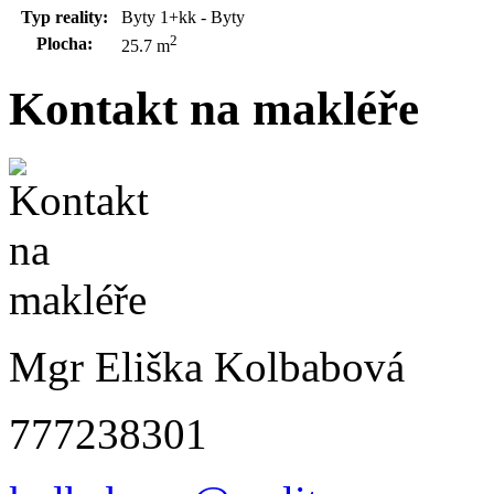
Typ reality:
Byty 1+kk - Byty
2
Plocha:
25.7 m
Kontakt na makléře
Mgr Eliška Kolbabová
777238301