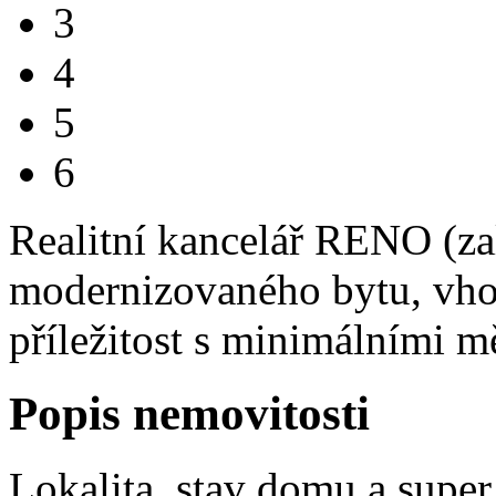
3
4
5
6
Realitní kancelář RENO (za
modernizovaného bytu, vhod
příležitost s minimálními m
Popis nemovitosti
Lokalita, stav domu a super 