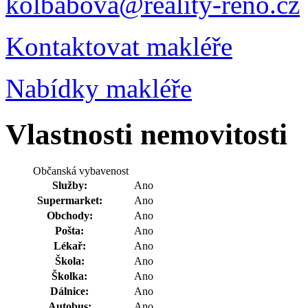
kolbabova@reality-reno.cz
Kontaktovat makléře
Nabídky makléře
Vlastnosti nemovitosti
Občanská vybavenost
Služby:
Ano
Supermarket:
Ano
Obchody:
Ano
Pošta:
Ano
Lékař:
Ano
Škola:
Ano
Školka:
Ano
Dálnice:
Ano
Autobus:
Ano