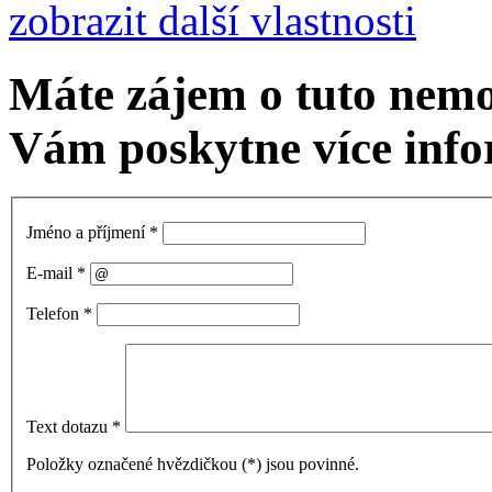
zobrazit další vlastnosti
Máte zájem o tuto nemo
Vám poskytne více info
Jméno a příjmení
*
E-mail
*
Telefon
*
Text dotazu
*
Položky označené hvězdičkou (
*
) jsou povinné.