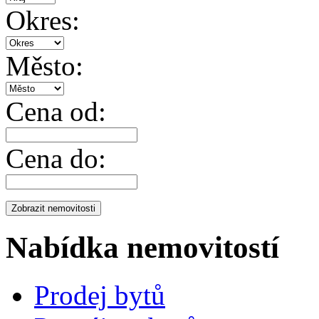
Okres:
Město:
Cena od:
Cena do:
Nabídka nemovitostí
Prodej bytů