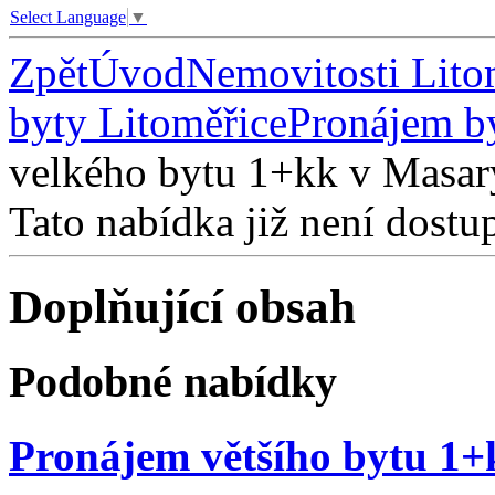
Select Language
▼
Zpět
Úvod
Nemovitosti Lito
byty Litoměřice
Pronájem b
velkého bytu 1+kk v Masary
Tato nabídka již není dostu
Doplňující obsah
Podobné nabídky
Pronájem většího bytu 1+