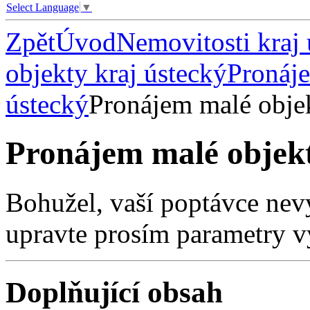
Select Language
▼
Zpět
Úvod
Nemovitosti kraj 
objekty kraj ústecký
Pronáje
ústecký
Pronájem malé objek
Pronájem malé objekt
Bohužel, vaší poptávce nev
upravte prosím parametry v
Doplňující obsah