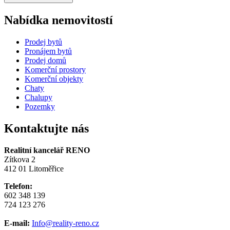
Nabídka nemovitostí
Prodej bytů
Pronájem bytů
Prodej domů
Komerční prostory
Komerční objekty
Chaty
Chalupy
Pozemky
Kontaktujte nás
Realitní kancelář RENO
Zítkova 2
412 01 Litoměřice
Telefon:
602 348 139
724 123 276
E-mail:
Info@reality-reno.cz