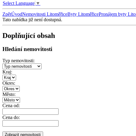
Select Language
▼
Zpět
Úvod
Nemovitosti Litoměřice
Byty Litoměřice
Pronájem byty Lito
Tato nabídka již není dostupná.
Doplňující obsah
Hledání nemovitosti
Typ nemovitosti:
Kraj:
Okres:
Město:
Cena od:
Cena do: