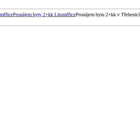
měřice
Pronájem byty 2+kk Litoměřice
Pronájem bytu 2+kk v Třebenic