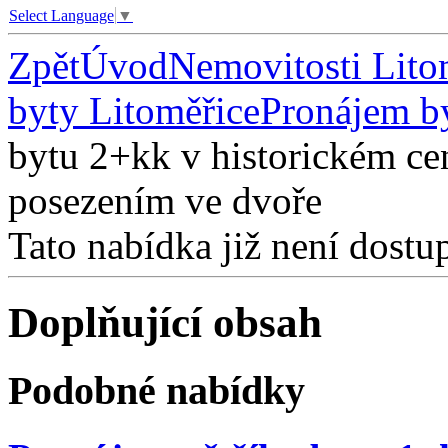
Select Language
▼
Zpět
Úvod
Nemovitosti Lito
byty Litoměřice
Pronájem b
bytu 2+kk v historickém ce
posezením ve dvoře
Tato nabídka již není dostu
Doplňující obsah
Podobné nabídky