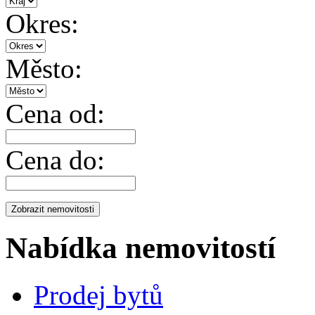
Okres:
Město:
Cena od:
Cena do:
Nabídka nemovitostí
Prodej bytů