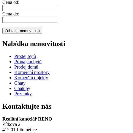
Cena od:
Cena do:
Nabídka nemovitostí
Prodej bytů
Pronájem bytů
Prodej domů
Komerční prostory
Komerční objekty
Chaty
Chalupy
Pozemky
Kontaktujte nás
Realitní kancelář RENO
Zítkova 2
412 01 Litoměřice