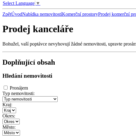
Select Language
▼
Zpět
Úvod
Nabídka nemovitostí
Komerční prostory
Prodej komerční pr
Prodej kanceláře
Bohužel, vaší poptávce nevyhovují žádné nemovitosti, upravte prosí
Doplňující obsah
Hledání nemovitosti
Pronájem
Typ nemovitosti:
Kraj:
Okres:
Město: