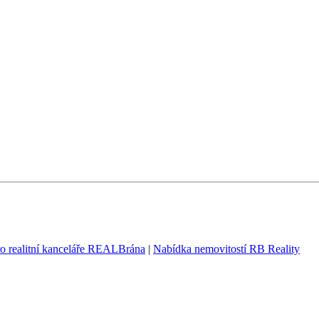
ro realitní kanceláře REALBrána
|
Nabídka nemovitostí RB Reality