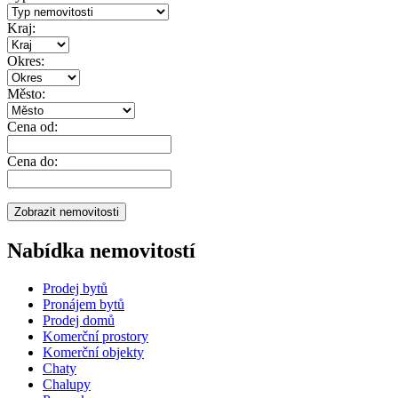
Kraj:
Okres:
Město:
Cena od:
Cena do:
Nabídka nemovitostí
Prodej bytů
Pronájem bytů
Prodej domů
Komerční prostory
Komerční objekty
Chaty
Chalupy