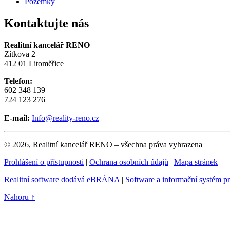
Pozemky
Kontaktujte nás
Realitní kancelář RENO
Zítkova 2
412 01 Litoměřice
Telefon:
602 348 139
724 123 276
E-mail:
Info@reality-reno.cz
© 2026, Realitní kancelář RENO – všechna práva vyhrazena
Prohlášení o přístupnosti
|
Ochrana osobních údajů
|
Mapa stránek
Realitní software dodává eBRÁNA
|
Software a informační systém p
Nahoru ↑