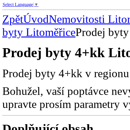
Select Language
▼
Zpět
Úvod
Nemovitosti Lito
byty Litoměřice
Prodej byty
Prodej byty 4+kk Lit
Prodej byty 4+kk v regionu
Bohužel, vaší poptávce nev
upravte prosím parametry v
Doplňující obsah