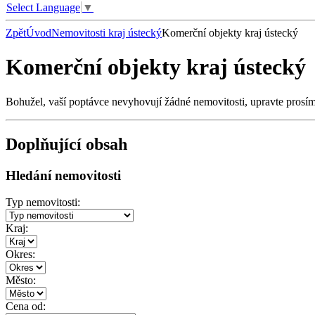
Select Language
▼
Zpět
Úvod
Nemovitosti kraj ústecký
Komerční objekty kraj ústecký
Komerční objekty kraj ústecký
Bohužel, vaší poptávce nevyhovují žádné nemovitosti, upravte prosí
Doplňující obsah
Hledání nemovitosti
Typ nemovitosti:
Kraj:
Okres:
Město:
Cena od: