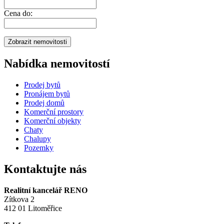
Cena do:
Nabídka nemovitostí
Prodej bytů
Pronájem bytů
Prodej domů
Komerční prostory
Komerční objekty
Chaty
Chalupy
Pozemky
Kontaktujte nás
Realitní kancelář RENO
Zítkova 2
412 01 Litoměřice