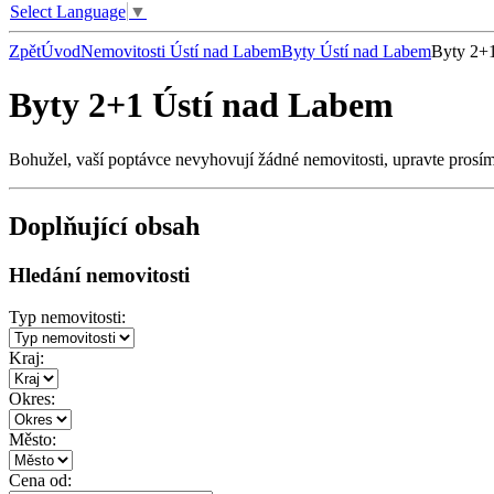
Select Language
▼
Zpět
Úvod
Nemovitosti Ústí nad Labem
Byty Ústí nad Labem
Byty 2+
Byty 2+1 Ústí nad Labem
Bohužel, vaší poptávce nevyhovují žádné nemovitosti, upravte prosí
Doplňující obsah
Hledání nemovitosti
Typ nemovitosti:
Kraj:
Okres:
Město:
Cena od: