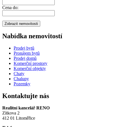
Cena do:
Nabídka nemovitostí
Prodej bytů
Pronájem bytů
Prodej domů
Komerční prostory
Komerční objekty
Chaty
Chalupy
Pozemky
Kontaktujte nás
Realitní kancelář RENO
Zítkova 2
412 01 Litoměřice