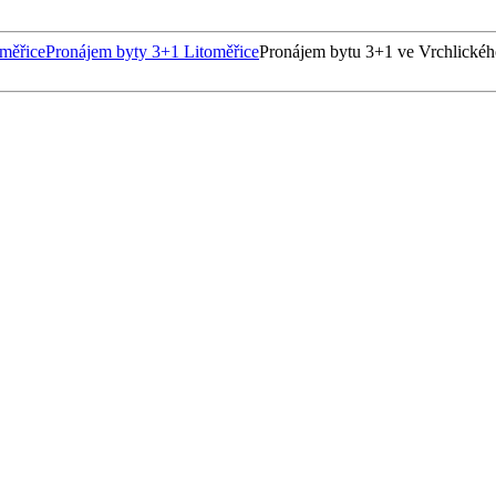
měřice
Pronájem byty 3+1 Litoměřice
Pronájem bytu 3+1 ve Vrchlického