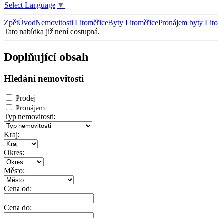
Select Language
▼
Zpět
Úvod
Nemovitosti Litoměřice
Byty Litoměřice
Pronájem byty Lito
Tato nabídka již není dostupná.
Doplňující obsah
Hledání nemovitosti
Prodej
Pronájem
Typ nemovitosti:
Kraj:
Okres:
Město:
Cena od:
Cena do: