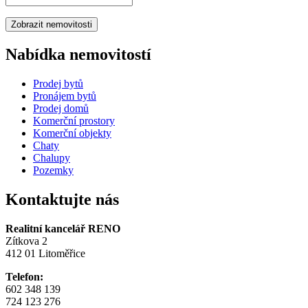
Nabídka nemovitostí
Prodej bytů
Pronájem bytů
Prodej domů
Komerční prostory
Komerční objekty
Chaty
Chalupy
Pozemky
Kontaktujte nás
Realitní kancelář RENO
Zítkova 2
412 01 Litoměřice
Telefon:
602 348 139
724 123 276