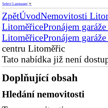
Select Language
▼
Zpět
Úvod
Nemovitosti Lito
Litoměřice
Pronájem garáže 
Litoměřice
Pronájem garáže
centru Litoměřic
Tato nabídka již není dostu
Doplňující obsah
Hledání nemovitosti